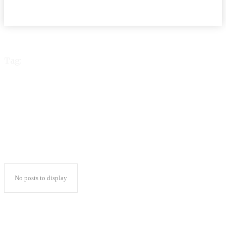
Tag:
Mago de OZ
No posts to display