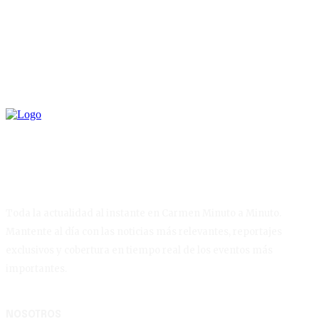
Toda la actualidad al instante en Carmen Minuto a Minuto.
Mantente al día con las noticias más relevantes, reportajes
exclusivos y cobertura en tiempo real de los eventos más
importantes.
NOSOTROS