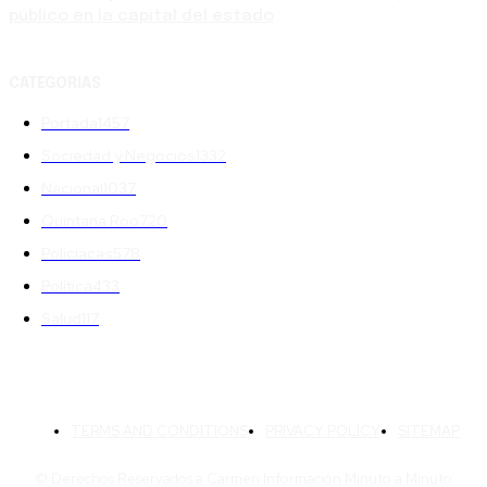
público en la capital del estado
CATEGORIAS
Portada
1457
Sociedad y Negocios
1332
Nacional
1037
Quintana Roo
720
Policiacas
578
Política
433
Salud
117
TERMS AND CONDITIONS
PRIVACY POLICY
SITEMAP
© Derechos Reservados a Carmen Información Minuto a Minuto