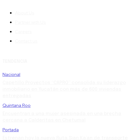
About Us
Partner with Us
Careers
Contact us
TENDENCIA
Nacional
Capetillo Proyectos “CAPRO” consolida su liderazgo
inmobiliario en Yucatán con más de 600 viviendas
entregadas
Quintana Roo
Encuentran a una mujer asesinada en una brecha
cercana a Calderitas en Chetumal
Portada
Estrenan hoy la nueva Ruta Sian Ka’an de transporte