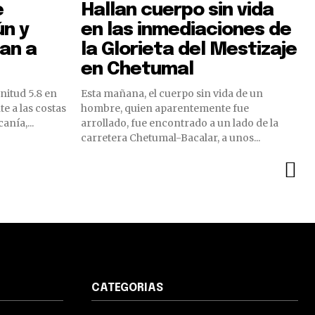
e
Hallan cuerpo sin vida
ún y
en las inmediaciones de
an a
la Glorieta del Mestizaje
en Chetumal
itud 5.8 en
Esta mañana, el cuerpo sin vida de un
te a las costas
hombre, quien aparentemente fue
anía,...
arrollado, fue encontrado a un lado de la
carretera Chetumal-Bacalar, a unos...
CATEGORIAS