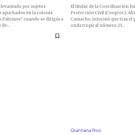
e levantado por sujetos
El titular de la Coordinación Es
capuchados en la colonia
Protección Civil (Coeproc), Al
s Palomos” cuando se dirigía a
Camacho, informó que tras el p
 de...
onda tropical número 23...
Quintana Roo