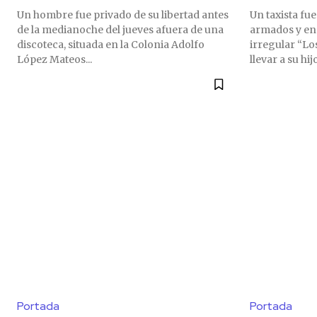
Un hombre fue privado de su libertad antes
Un taxista fu
de la medianoche del jueves afuera de una
armados y en
discoteca, situada en la Colonia Adolfo
irregular “Lo
López Mateos...
llevar a su hijo
Portada
Portada