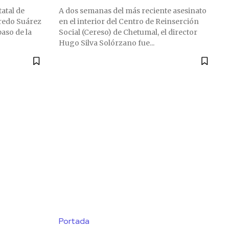
tatal de
A dos semanas del más reciente asesinato
fredo Suárez
en el interior del Centro de Reinserción
aso de la
Social (Cereso) de Chetumal, el director
Hugo Silva Solórzano fue...
Portada