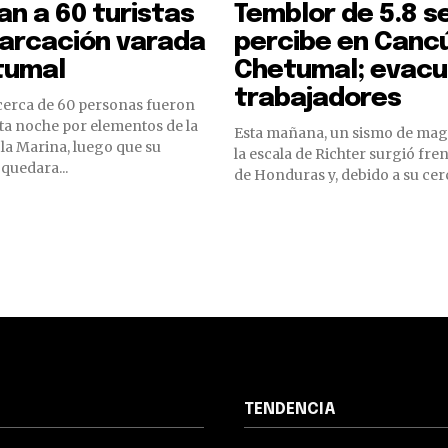
n a 60 turistas
Temblor de 5.8 s
arcación varada
percibe en Canc
tumal
Chetumal; evacu
trabajadores
cerca de 60 personas fueron
ta noche por elementos de la
Esta mañana, un sismo de magn
 la Marina, luego que su
la escala de Richter surgió fren
quedara...
de Honduras y, debido a su cerc
TENDENCIA