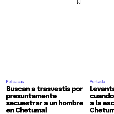
Policiacas
Portada
Buscan a trasvestis por
Levanta
presuntamente
cuando 
secuestrar a un hombre
a la es
en Chetumal
Chetum