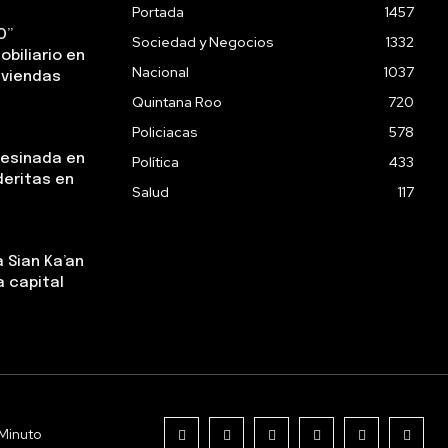
Portada
1457
O”
Sociedad y Negocios
1332
obiliario en
Nacional
1037
iviendas
Quintana Roo
720
Policiacas
578
sesinada en
Política
433
deritas en
Salud
117
 Sian Ka’an
a capital
Minuto