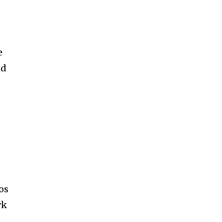
e
nd
os
vk