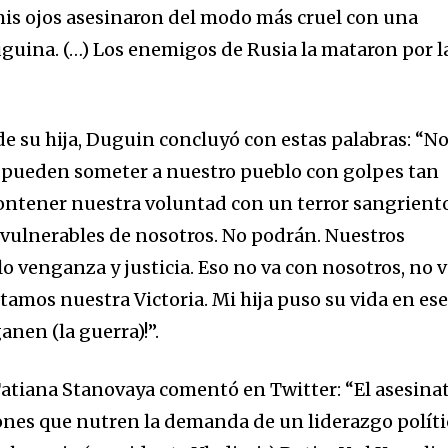
 mis ojos asesinaron del modo más cruel con una
uguina. (…) Los enemigos de Rusia la mataron por l
 de su hija, Duguin concluyó con estas palabras: “N
 pueden someter a nuestro pueblo con golpes tan
ontener nuestra voluntad con un terror sangrient
 vulnerables de nosotros. No podrán. Nuestros
o venganza y justicia. Eso no va con nosotros, no 
itamos nuestra Victoria. Mi hija puso su vida en es
ganen (la guerra)!”.
 Tatiana Stanovaya comentó en Twitter: “El asesina
ones que nutren la demanda de un liderazgo políti