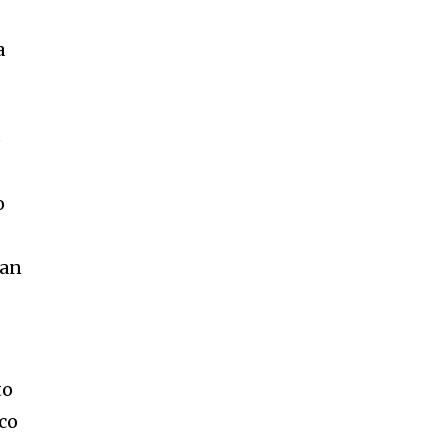
a
o
o
van
e
to
co