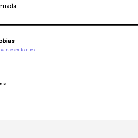
ornada
obias
inutoaminuto.com
nia