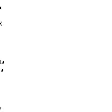
n
e)
la
–a
a,