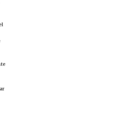
n
el
e
nte
ar