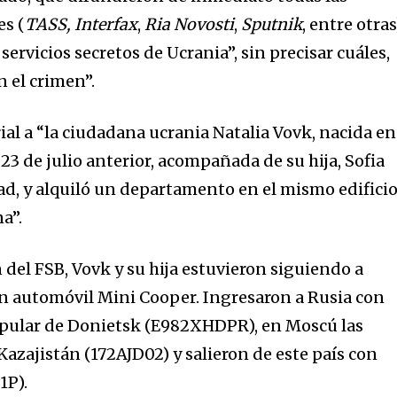
es (
TASS,
Interfax
,
Ria Novosti
,
Sputnik
, entre otras
servicios secretos de Ucrania”, sin precisar cuáles,
n el crimen”.
ial a “la ciudadana ucrania Natalia Vovk, nacida en
 23 de julio anterior, acompañada de su hija, Sofia
ad, y alquiló un departamento en el mismo edifici
a”.
 del FSB, Vovk y su hija estuvieron siguiendo a
n automóvil Mini Cooper. Ingresaron a Rusia con
Popular de Donietsk (E982XHDPR), en Moscú las
azajistán (172AJD02) y salieron de este país con
1P).