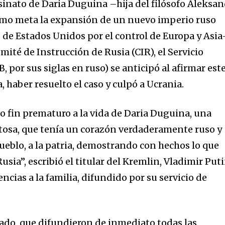
sinato de Daria Duguina –hija del filósofo Aleksa
mo meta la expansión de un nuevo imperio ruso
 de Estados Unidos por el control de Europa y Asia
mité de Instrucción de Rusia (CIR), el Servicio
, por sus siglas en ruso) se anticipó al afirmar est
, haber resuelto el caso y culpó a Ucrania.
so fin prematuro a la vida de Daria Duguina, una
ntosa, que tenía un corazón verdaderamente ruso y
ueblo, a la patria, demostrando con hechos lo que
Rusia”, escribió el titular del Kremlin, Vladimir Put
cias a la familia, difundido por su servicio de
do, que difundieron de inmediato todas las