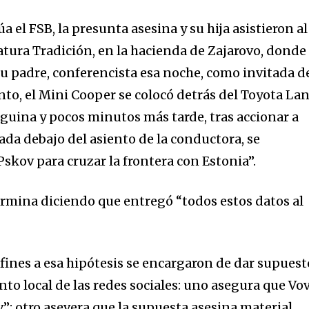
 el FSB, la presunta asesina y su hija asistieron al
ratura Tradición, en la hacienda de Zajarovo, donde
 padre, conferencista esa noche, como invitada d
nto, el Mini Cooper se colocó detrás del Toyota La
uina y pocos minutos más tarde, tras accionar a
ada debajo del asiento de la conductora, se
 Pskov para cruzar la frontera con Estonia”.
rmina diciendo que entregó “todos estos datos al
ines a esa hipótesis se encargaron de dar supuest
to local de las redes sociales: uno asegura que Vo
ev”; otro asevera que la supuesta asesina material