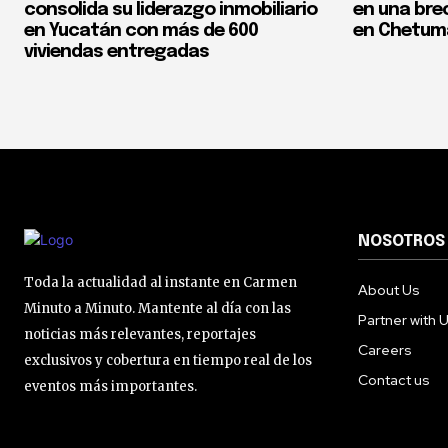
consolida su liderazgo inmobiliario
en una bre
en Yucatán con más de 600
en Chetum
viviendas entregadas
NOSOTROS
Toda la actualidad al instante en Carmen
About Us
Minuto a Minuto. Mantente al día con las
Partner with 
noticias más relevantes, reportajes
Careers
exclusivos y cobertura en tiempo real de los
Contact us
eventos más importantes.