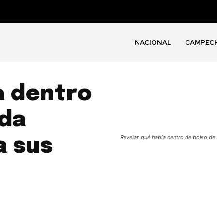
NACIONAL
CAMPEC
a dentro
nda
Revelan qué había dentro de bolso de 
a sus