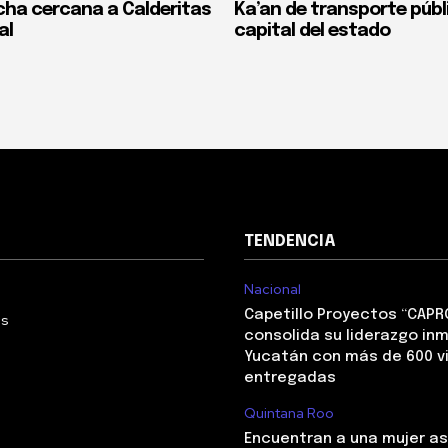
cha cercana a Calderitas
Ka’an de transporte públi
al
capital del estado
TENDENCIA
Nacional
Capetillo Proyectos “CAPR
Us
consolida su liderazgo inm
Yucatán con más de 600 v
entregadas
Quintana Roo
Encuentran a una mujer a