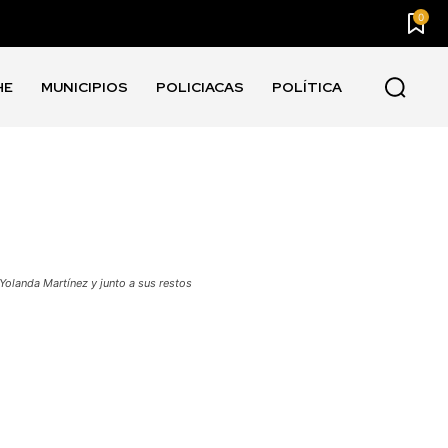
0
HE
MUNICIPIOS
POLICIACAS
POLÍTICA
Yolanda Martínez y junto a sus restos