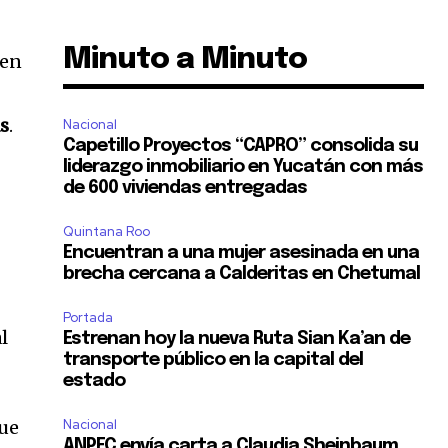
Minuto a Minuto
 en
s
.
Nacional
Capetillo Proyectos “CAPRO” consolida su
liderazgo inmobiliario en Yucatán con más
de 600 viviendas entregadas
Quintana Roo
Encuentran a una mujer asesinada en una
brecha cercana a Calderitas en Chetumal
Portada
l
Estrenan hoy la nueva Ruta Sian Ka’an de
transporte público en la capital del
estado
que
Nacional
ANPEC envía carta a Claudia Sheinbaum