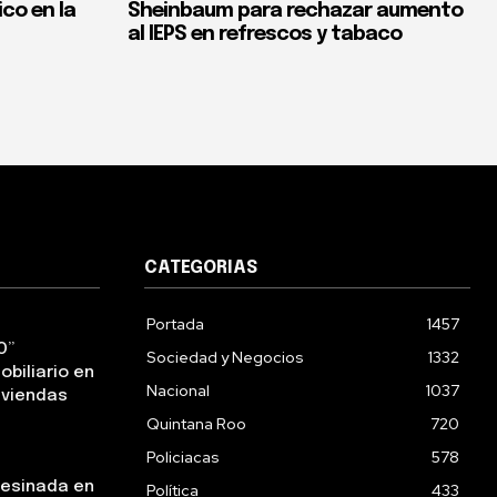
co en la
Sheinbaum para rechazar aumento
al IEPS en refrescos y tabaco
CATEGORIAS
Portada
1457
O”
Sociedad y Negocios
1332
obiliario en
Nacional
1037
iviendas
Quintana Roo
720
Policiacas
578
sesinada en
Política
433