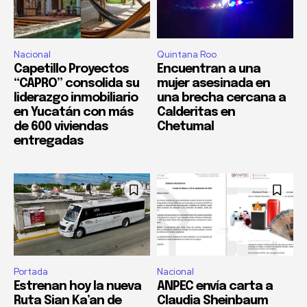
Nacional
Quintana Roo
Capetillo Proyectos
Encuentran a una
“CAPRO” consolida su
mujer asesinada en
liderazgo inmobiliario
una brecha cercana a
en Yucatán con más
Calderitas en
de 600 viviendas
Chetumal
entregadas
Portada
Nacional
Estrenan hoy la nueva
ANPEC envía carta a
Ruta Sian Ka’an de
Claudia Sheinbaum