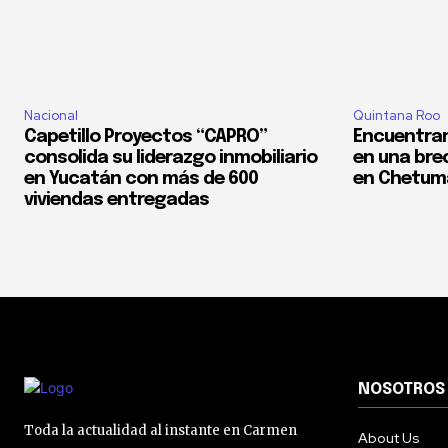
Nacional
Quintana Roo
Capetillo Proyectos “CAPRO”
Encuentran
consolida su liderazgo inmobiliario
en una bre
en Yucatán con más de 600
en Chetum
viviendas entregadas
NOSOTROS
Toda la actualidad al instante en Carmen
About Us