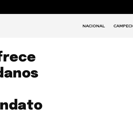
NACIONAL
CAMPEC
frece
danos
andato