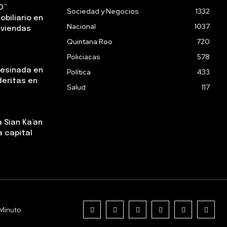
O”
Sociedad y Negocios
1332
obiliario en
Nacional
1037
iviendas
Quintana Roo
720
Policiacas
578
sesinada en
Política
433
deritas en
Salud
117
 Sian Ka’an
a capital
Minuto