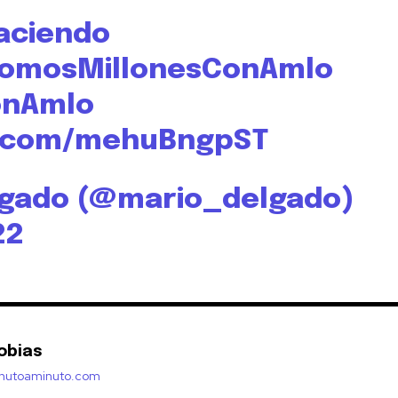
aciendo
omosMillonesConAmlo
onAmlo
er.com/mehuBngpST
lgado (@mario_delgado)
22
obias
inutoaminuto.com