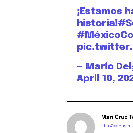
¡Estamos h
historia!
#S
#MéxicoC
pic.twitt
— Mario De
April 10, 20
Mari Cruz T
http://carmenm