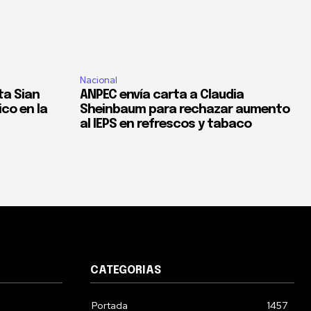
Nacional
ta Sian
ANPEC envía carta a Claudia
co en la
Sheinbaum para rechazar aumento
al IEPS en refrescos y tabaco
CATEGORIAS
Portada
1457