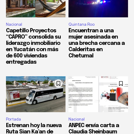
Nacional
Quintana Roo
Capetillo Proyectos
Encuentran a una
“CAPRO” consolida su
mujer asesinada en
liderazgo inmobiliario
una brecha cercana a
en Yucatán con más
Calderitas en
de 600 viviendas
Chetumal
entregadas
Portada
Nacional
Estrenan hoy la nueva
ANPEC envía carta a
Ruta Sian Ka’an de
Claudia Sheinbaum