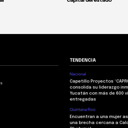
al
capital del estado
TENDENCIA
Nacional
Capetillo Proyectos “CAPR
Us
consolida su liderazgo inm
Yucatán con más de 600 v
entregadas
Quintana Roo
Encuentran a una mujer a
una brecha cercana a Cal