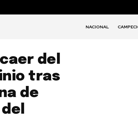
NACIONAL
CAMPEC
caer del
nio tras
ena de
 del