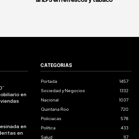
al IEPS en refrescos y tabaco
CATEGORIAS
Portada
1457
O”
Sociedad y Negocios
1332
obiliario en
Nacional
1037
iviendas
Quintana Roo
720
Policiacas
578
sesinada en
Política
433
deritas en
Salud
117