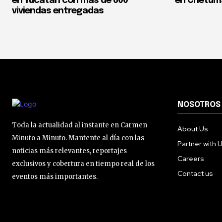
en Yucatán con más de 600
en Chetum
viviendas entregadas
NOSOTROS
Toda la actualidad al instante en Carmen
About Us
Minuto a Minuto. Mantente al día con las
Partner with 
noticias más relevantes, reportajes
Careers
exclusivos y cobertura en tiempo real de los
Contact us
eventos más importantes.