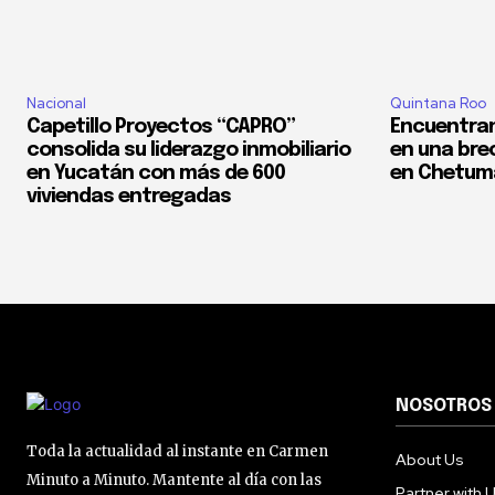
Nacional
Quintana Roo
Capetillo Proyectos “CAPRO”
Encuentran
consolida su liderazgo inmobiliario
en una bre
en Yucatán con más de 600
en Chetum
viviendas entregadas
NOSOTROS
Toda la actualidad al instante en Carmen
About Us
Minuto a Minuto. Mantente al día con las
Partner with 