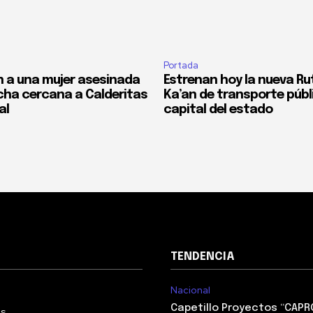
Portada
 a una mujer asesinada
Estrenan hoy la nueva Ru
cha cercana a Calderitas
Ka’an de transporte públi
al
capital del estado
TENDENCIA
Nacional
Capetillo Proyectos “CAPR
Us