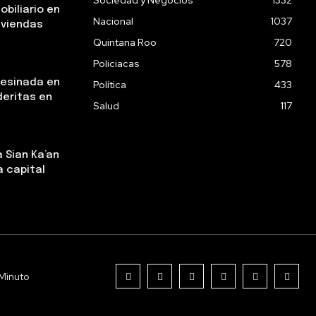
obiliario en
Nacional
1037
iviendas
Quintana Roo
720
Policiacas
578
sesinada en
Política
433
deritas en
Salud
117
 Sian Ka’an
a capital
Minuto