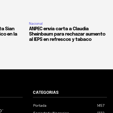
Nacional
ta Sian
ANPEC envía carta a Claudia
co en la
Sheinbaum para rechazar aumento
al IEPS en refrescos y tabaco
CATEGORIAS
Portada
1457
O”
Sociedad y Negocios
1332