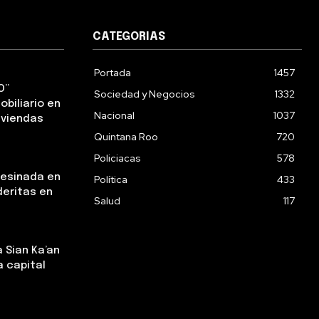
CATEGORIAS
Portada
1457
O”
Sociedad y Negocios
1332
obiliario en
Nacional
1037
iviendas
Quintana Roo
720
Policiacas
578
sesinada en
Política
433
deritas en
Salud
117
 Sian Ka’an
a capital