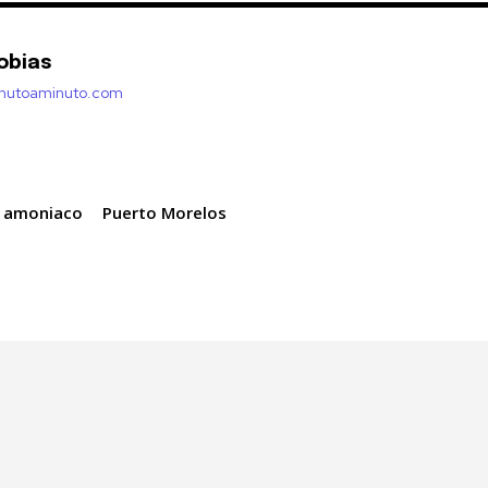
obias
inutoaminuto.com
e amoniaco
Puerto Morelos