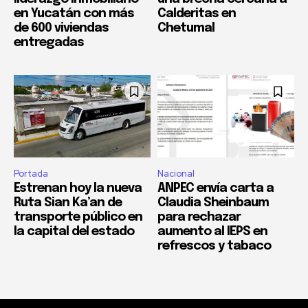
en Yucatán con más
Calderitas en
de 600 viviendas
Chetumal
entregadas
Portada
Nacional
Estrenan hoy la nueva
ANPEC envía carta a
Ruta Sian Ka’an de
Claudia Sheinbaum
transporte público en
para rechazar
la capital del estado
aumento al IEPS en
refrescos y tabaco