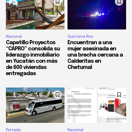
Nacional
Quintana Roo
Capetillo Proyectos
Encuentran a una
“CAPRO” consolida su
mujer asesinada en
liderazgo inmobiliario
una brecha cercana a
en Yucatán con más
Calderitas en
de 600 viviendas
Chetumal
entregadas
Portada
Nacional