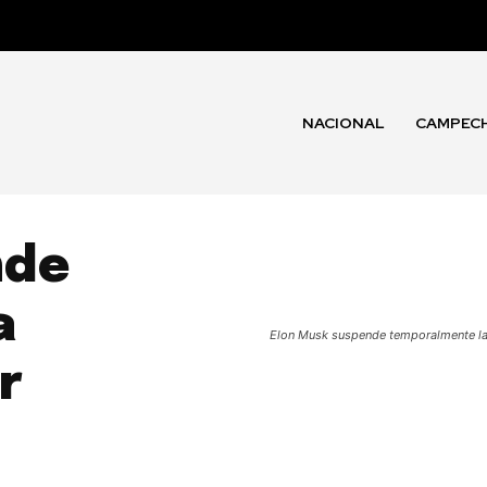
NACIONAL
CAMPEC
nde
a
Elon Musk suspende temporalmente la
r