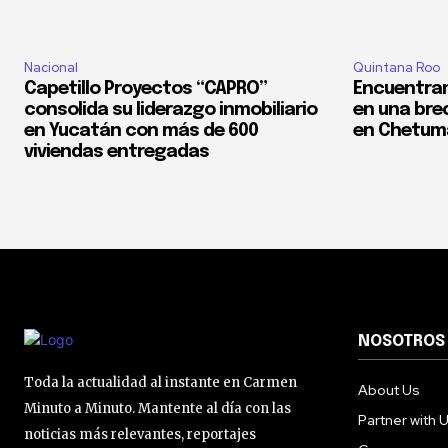
Nacional
Quintana Roo
Capetillo Proyectos “CAPRO”
Encuentran
consolida su liderazgo inmobiliario
en una bre
en Yucatán con más de 600
en Chetum
viviendas entregadas
NOSOTROS
Toda la actualidad al instante en Carmen
About Us
Minuto a Minuto. Mantente al día con las
Partner with 
noticias más relevantes, reportajes