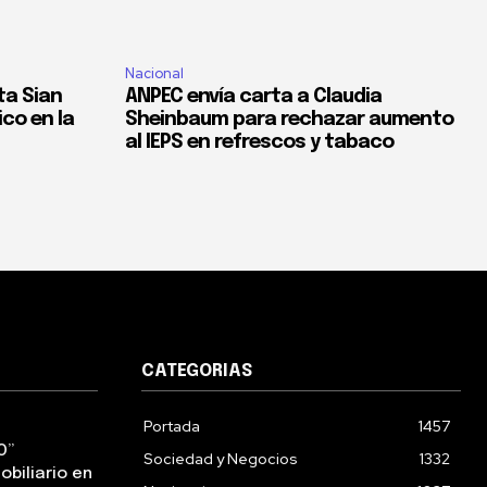
Nacional
ta Sian
ANPEC envía carta a Claudia
co en la
Sheinbaum para rechazar aumento
al IEPS en refrescos y tabaco
CATEGORIAS
Portada
1457
O”
Sociedad y Negocios
1332
obiliario en