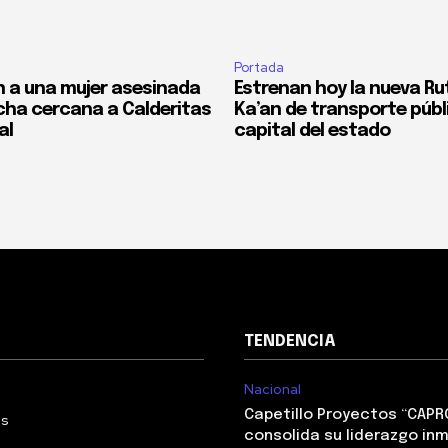
Portada
 a una mujer asesinada
Estrenan hoy la nueva Ru
cha cercana a Calderitas
Ka’an de transporte públi
al
capital del estado
TENDENCIA
Nacional
Capetillo Proyectos “CAPR
Us
consolida su liderazgo inm