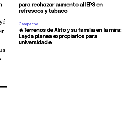
n.
para rechazar aumento al IEPS en
refrescos y tabaco
ayó
Campeche
er
🔥Terrenos de Alito y su familia en la mira:
Layda planea expropiarlos para
universidad🔥
us
e