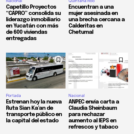
Nacional
Quintana Roo
Capetillo Proyectos
Encuentran a una
“CAPRO” consolida su
mujer asesinada en
liderazgo inmobiliario
una brecha cercana a
en Yucatán con más
Calderitas en
de 600 viviendas
Chetumal
entregadas
Portada
Nacional
Estrenan hoy la nueva
ANPEC envía carta a
Ruta Sian Ka’an de
Claudia Sheinbaum
transporte público en
para rechazar
la capital del estado
aumento al IEPS en
refrescos y tabaco