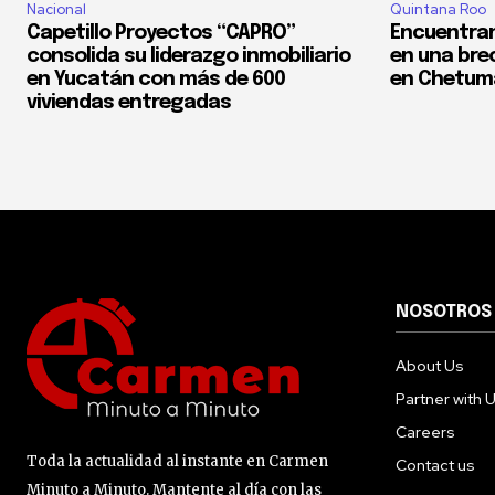
Nacional
Quintana Roo
Capetillo Proyectos “CAPRO”
Encuentran
consolida su liderazgo inmobiliario
en una bre
en Yucatán con más de 600
en Chetum
viviendas entregadas
NOSOTROS
About Us
Partner with 
Careers
Toda la actualidad al instante en Carmen
Contact us
Minuto a Minuto. Mantente al día con las