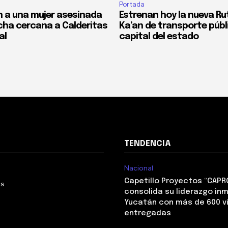
Portada
 a una mujer asesinada
Estrenan hoy la nueva Ru
cha cercana a Calderitas
Ka’an de transporte públi
al
capital del estado
TENDENCIA
Nacional
Capetillo Proyectos “CAPR
Us
consolida su liderazgo inm
Yucatán con más de 600 v
entregadas