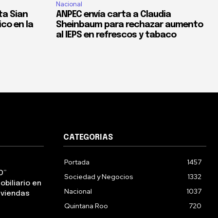
Nacional
ta Sian
ANPEC envía carta a Claudia
co en la
Sheinbaum para rechazar aumento
al IEPS en refrescos y tabaco
CATEGORIAS
Portada
1457
O”
Sociedad y Negocios
1332
obiliario en
Nacional
1037
iviendas
Quintana Roo
720