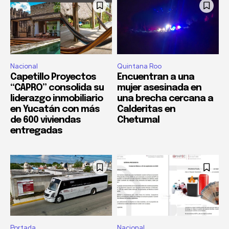
Nacional
Quintana Roo
Capetillo Proyectos
Encuentran a una
“CAPRO” consolida su
mujer asesinada en
liderazgo inmobiliario
una brecha cercana a
en Yucatán con más
Calderitas en
de 600 viviendas
Chetumal
entregadas
Portada
Nacional