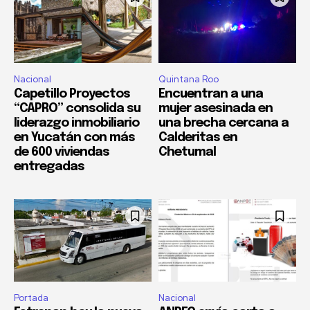
Nacional
Quintana Roo
Capetillo Proyectos
Encuentran a una
“CAPRO” consolida su
mujer asesinada en
liderazgo inmobiliario
una brecha cercana a
en Yucatán con más
Calderitas en
de 600 viviendas
Chetumal
entregadas
Portada
Nacional