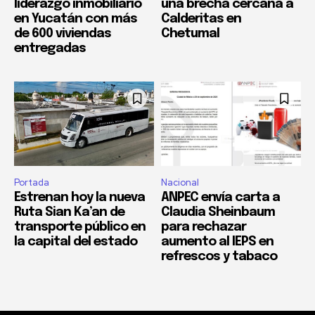
liderazgo inmobiliario
una brecha cercana a
en Yucatán con más
Calderitas en
de 600 viviendas
Chetumal
entregadas
Portada
Nacional
Estrenan hoy la nueva
ANPEC envía carta a
Ruta Sian Ka’an de
Claudia Sheinbaum
transporte público en
para rechazar
la capital del estado
aumento al IEPS en
refrescos y tabaco