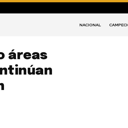
NACIONAL
CAMPEC
o áreas
ontinúan
n