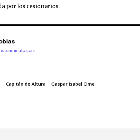
da por los cesionarios.
obias
inutoaminuto.com
e
Capitán de Altura
Gaspar Isabel Cime