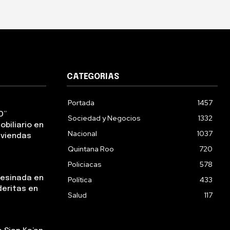
CATEGORIAS
Portada
1457
O”
Sociedad y Negocios
1332
obiliario en
Nacional
1037
iviendas
Quintana Roo
720
Policiacas
578
sesinada en
Política
433
deritas en
Salud
117