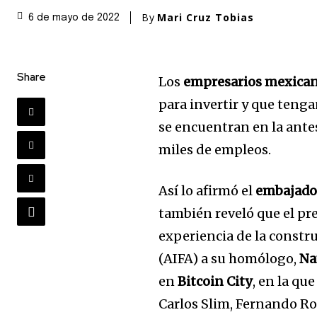
By
Mari Cruz Tobias
6 de mayo de 2022
Share
Los
empresarios mexica
para invertir y que teng
se encuentran en la ante
miles de empleos.
Así lo afirmó el
embajador
también reveló que el pr
experiencia de la constr
(AIFA) a su homólogo,
Na
en
Bitcoin City
, en la qu
Carlos Slim, Fernando R