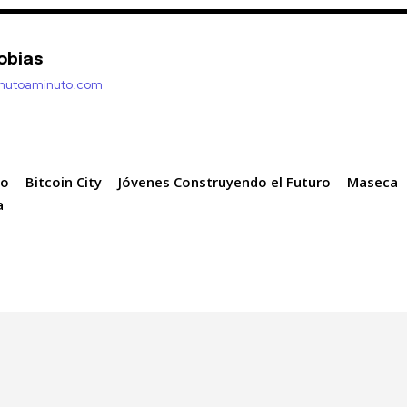
obias
inutoaminuto.com
bo
Bitcoin City
Jóvenes Construyendo el Futuro
Maseca
a