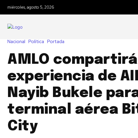
miércoles, agosto 5, 2026
Nacional
Política
Portada
AMLO compartirá
experiencia de AI
Nayib Bukele par
terminal aérea Bi
City