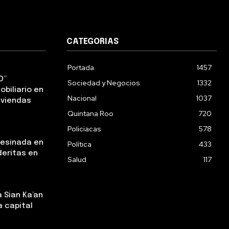
CATEGORIAS
Portada
1457
O”
Sociedad y Negocios
1332
obiliario en
Nacional
1037
iviendas
Quintana Roo
720
Policiacas
578
sesinada en
Política
433
deritas en
Salud
117
 Sian Ka’an
a capital