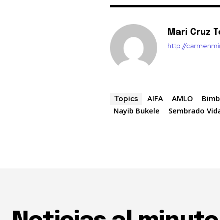
Mari Cruz T
http://carmenm
AIFA
AMLO
Bim
Topics
Nayib Bukele
Sembrado Vid